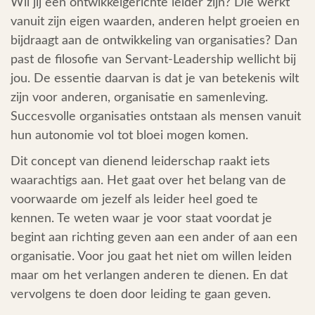
Wil jij een ontwikkelgerichte leider zijn? Die werkt
Testimonials
vanuit zijn eigen waarden, anderen helpt groeien en
bijdraagt aan de ontwikkeling van organisaties? Dan
Over Mij
past de filosofie van Servant-Leadership wellicht bij
jou. De essentie daarvan is dat je van betekenis wilt
Blog
zijn voor anderen, organisatie en samenleving.
Succesvolle organisaties ontstaan als mensen vanuit
Inspiratie
hun autonomie vol tot bloei mogen komen.
Contact
Dit concept van dienend leiderschap raakt iets
waarachtigs aan. Het gaat over het belang van de
voorwaarde om jezelf als leider heel goed te
kennen. Te weten waar je voor staat voordat je
begint aan richting geven aan een ander of aan een
organisatie. Voor jou gaat het niet om willen leiden
maar om het verlangen anderen te dienen. En dat
vervolgens te doen door leiding te gaan geven.