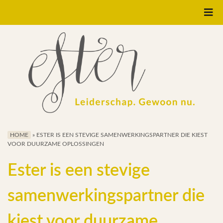
Home
Systemisch Bekeken
Leiderschapscoaching
Organisatie
Ontwikkeling
HOME
»
ESTER IS EEN STEVIGE SAMENWERKINGSPARTNER DIE KIEST
VOOR DUURZAME OPLOSSINGEN
Interim Directeur
Ester is een stevige
samenwerkingspartner die
E-BOOK
kiest voor duurzame