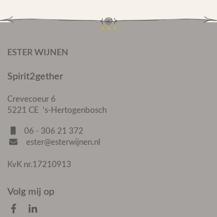
ESTER WIJNEN
Spirit2gether
Crevecoeur 6
5221 CE ‘s-Hertogenbosch
06 - 306 21 372
ester@esterwijnen.nl
KvK nr.17210913
Volg mij op