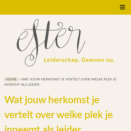
Home
Systemisch Bekeken
Leiderschapscoaching
Organisatie
Ontwikkeling
HOME
»
WAT JOUW HERKOMST JE VERTELT OVER WELKE PLEK JE
INNEEMT ALS LEIDER
Interim Directeur
Wat jouw herkomst je
vertelt over welke plek je
E-BOOK
inneemt als leider