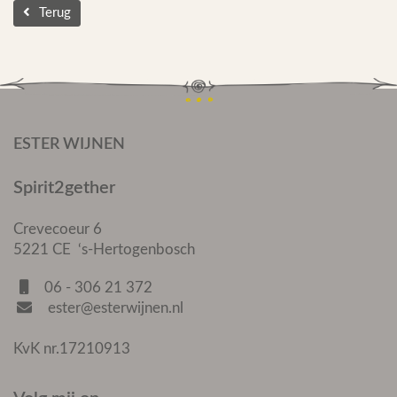
Terug
ESTER WIJNEN
Spirit2gether
Crevecoeur 6
5221 CE ‘s-Hertogenbosch
06 - 306 21 372
ester@esterwijnen.nl
KvK nr.17210913