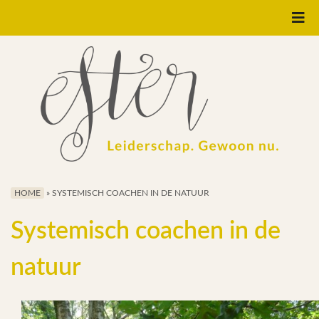
Home
Systemisch Bekeken
Leiderschapscoaching
Organisatie
Ontwikkeling
HOME
»
SYSTEMISCH COACHEN IN DE NATUUR
Systemisch coachen in de
Interim Directeur
natuur
E-BOOK