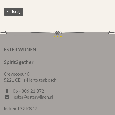
Terug
ESTER WIJNEN
Spirit2gether
Crevecoeur 6
5221 CE ‘s-Hertogenbosch
06 - 306 21 372
ester@esterwijnen.nl
KvK nr.17210913